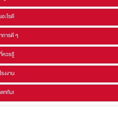
ินอะไรดี
นาการดี ๆ
ที่ควรรู้
ดโรงงาน
เดทกัน!