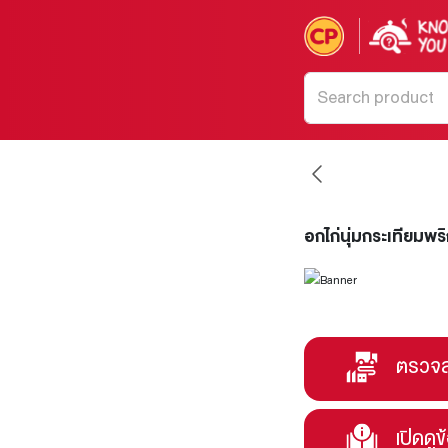
อกไก่นุ่มกระเทียมพริ
ตรวจส
เปิดดูข