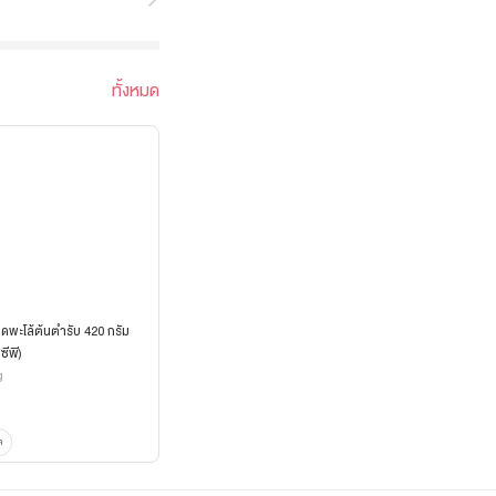
ทั้งหมด
เป็ดพะโล้ต้นตำรับ 420 กรัม
ซีพี)
g
ด