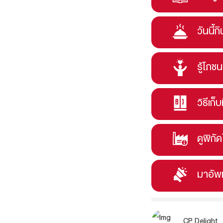
วันนี้ก
รู้โภช
วิธีเก็บ
ดูพิกั
มาอัพ
CP Delight