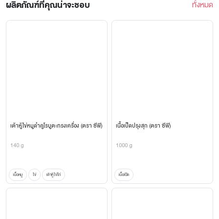
ผลิตภัณฑ์ที่คุณน่าจะชอบ
ทั้งหมด
เต้าหู้ไข่หมูดำคูโรบูตะทรงเครื่อง (ตรา ซีพี)
เนื้อเป็ดปรุงสุก (ตรา ซีพี)
140 g
1000 g
เนื้อหมู
ไข่
เต้าหู้ไข่ไก่
เนื้อเป็ด