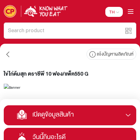
TH
แจ้งปัญหาผลิตภัณฑ์
ไข่ไก่ต้มสุก ตราซีพี 10 ฟอง/แพ็ค550 G
เปิดดูข้อมูลสินค้า
วันนี้กินอะไรดี