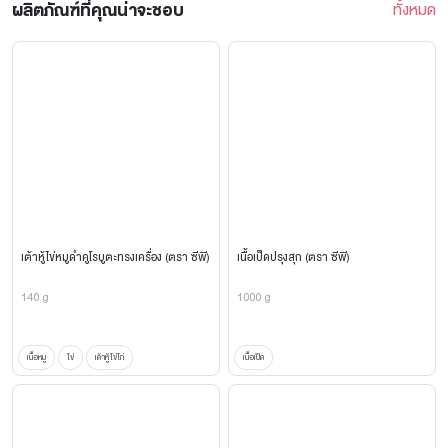
ผลิตภัณฑ์ที่คุณน่าจะชอบ
ทั้งหมด
เต้าหู้ไข่หมูดำคูโรบูตะทรงเครื่อง (ตรา ซีพี)
เนื้อเป็ดปรุงสุก (ตรา ซีพี)
140 g
1000 g
เนื้อหมู
ไข่
เต้าหู้ไข่ไก่
เนื้อเป็ด