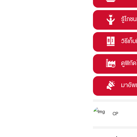
รู้โภช
วิธีเก็บ
ดูพิกั
มาอัพ
CP