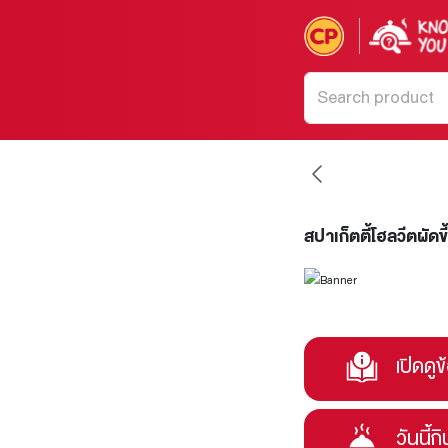
สปาเก็ตตี้โฮลวีตผัดข
เปิดดูข
วันนี้ก