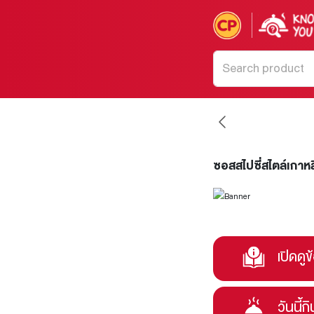
ซอสสไปซี่สไตล์เกาหล
เปิดดูข
วันนี้ก