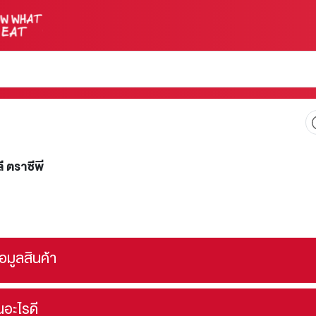
ี ตราซีพี
้อมูลสินค้า
ินอะไรดี