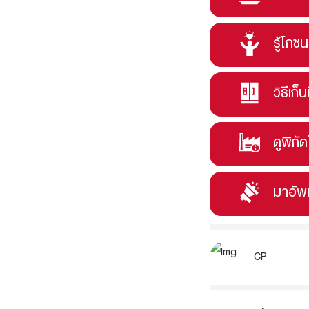
รู้โภช
วิธีเก็บ
ดูพิกั
มาอัพ
CP