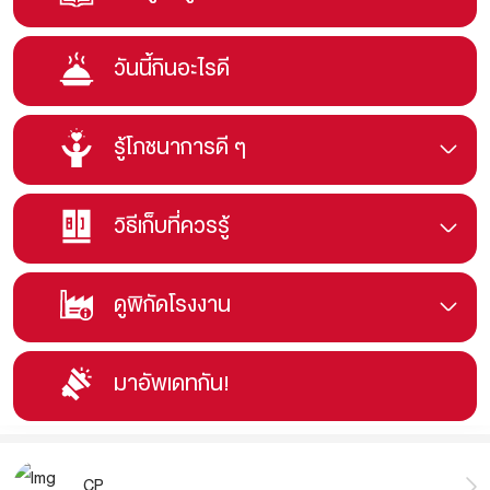
วันนี้กินอะไรดี
รู้โภชนาการดี ๆ
วิธีเก็บที่ควรรู้
ดูพิกัดโรงงาน
มาอัพเดทกัน!
CP