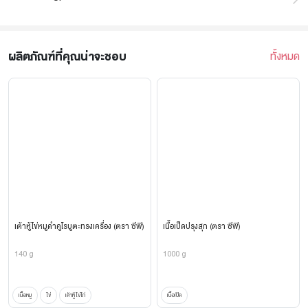
ผลิตภัณฑ์ที่คุณน่าจะชอบ
ทั้งหมด
เต้าหู้ไข่หมูดำคูโรบูตะทรงเครื่อง (ตรา ซีพี)
เนื้อเป็ดปรุงสุก (ตรา ซีพี)
140 g
1000 g
เนื้อหมู
ไข่
เต้าหู้ไข่ไก่
เนื้อเป็ด