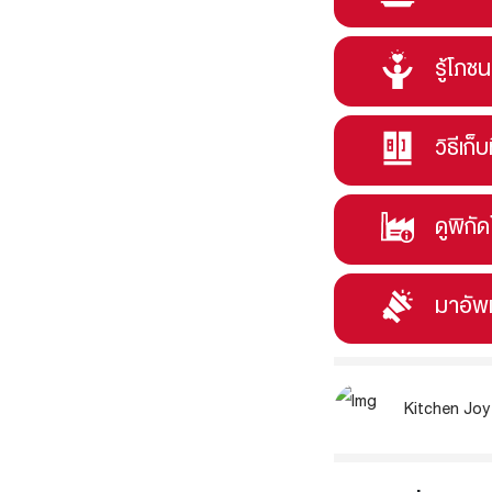
รู้โภช
วิธีเก็บ
ดูพิกั
มาอัพ
Kitchen Joy