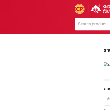
รา
ราย