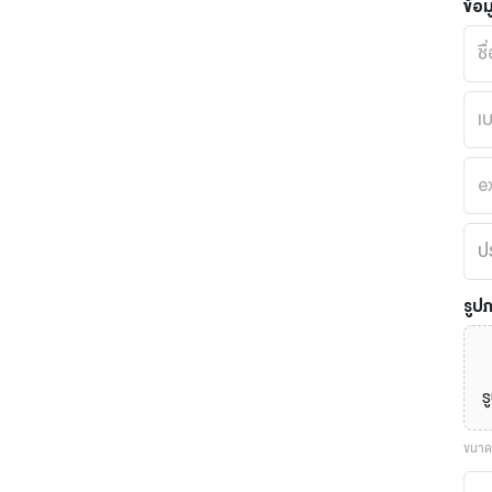
ข้อม
รูป
ร
ขนาดร