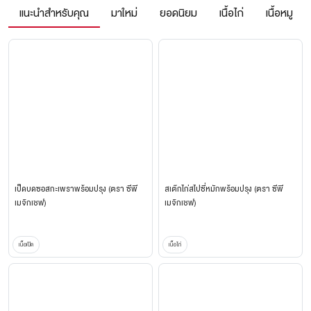
แนะนำสำหรับคุณ
มาใหม่
ยอดนิยม
เนื้อไก่
เนื้อหมู
เป็ดบดซอสกะเพราพร้อมปรุง (ตรา ซีพี
สเต๊กไก่สไปซี่หมักพร้อมปรุง (ตรา ซีพี
เมจิกเชฟ)
เมจิกเชฟ)
เนื้อเป็ด
เนื้อไก่