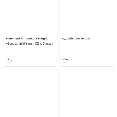
สันนอกหมูสเต็กหมักมิโซะสไตล์ญี่ปุ่น
หมูนุ่มเสียบไม้พร้อมปรุง
พร้อมปรุง) (แช่แข็ง) (ตรา ซีพี เมจิกเชฟ )
เนื้อหมู
เนื้อหมู