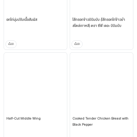
อกไก่นุ่มปรับเนื้อสัมผัส
ไส้กรอกข้าวบิบิมบับ (ไส้กรอกไก่ข้าวยำ
สไตล์เกาหลี) ตรา ซีพี เดอะ บิบิมบับ
เนื้อไก่
เนื้อไก่
Half-Cut Middle Wing
Cooked Tender Chicken Breast with
Black Pepper