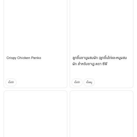
Crispy Chicken Panko
ลูกชิ้นชาบูผสมผัก (ลูกชิ้นไก่และหมูผสม
ผัก สำหรับชาบู) ตรา ซีพี
เนื้อไก่
เนื้อไก่
เนื้อหมู