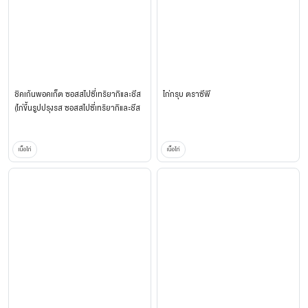
ชิคเก้นพอคเก็ต ซอสสไปซี่เทริยากิและชีส
ไก่กรุบ ตราซีพี
(ไก่ขึ้นรูปปรุงรส ซอสสไปซี่เทริยากิและชีส
ชุบแป้งทอด) (ตรา ซีพี อีซี่โก
เนื้อไก่
เนื้อไก่