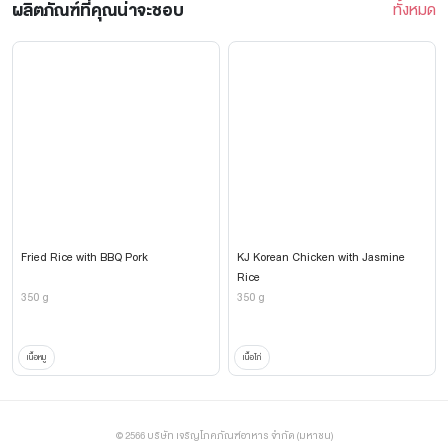
ผลิตภัณฑ์ที่คุณน่าจะชอบ
ทั้งหมด
Fried Rice with BBQ Pork
KJ Korean Chicken with Jasmine
Rice
350 g
350 g
เนื้อหมู
เนื้อไก่
© 2566 บริษัท เจริญโภคภัณฑ์อาหาร จำกัด (มหาชน)