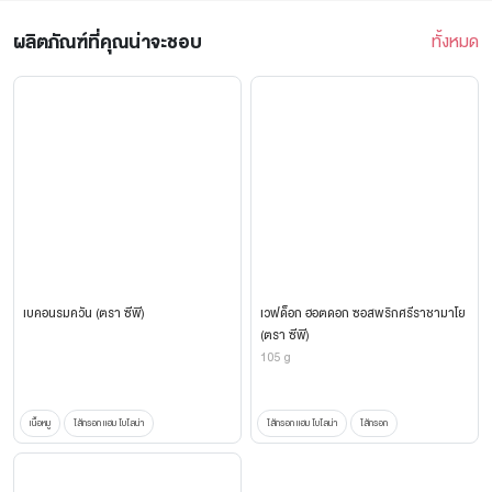
ผลิตภัณฑ์ที่คุณน่าจะชอบ
ทั้งหมด
เบคอนรมควัน (ตรา ซีพี)
เวฟด็อก ฮอตดอก ซอสพริกศรีราชามาโย
(ตรา ซีพี)
105 g
เนื้อหมู
ไส้กรอก แฮม โบโลน่า
ไส้กรอก แฮม โบโลน่า
ไส้กรอก