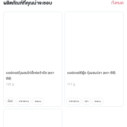
ผลิตภัณฑ์ที่คุณน่าจะชอบ
ทั้งหมด
เบอร์เกอร์กุ้งผสมไก่เอ็กซ์ตร้าชีส (ตรา
เบอร์เกอร์ซีฟู้ด กุ้งผสมปลา (ตรา ซีพี)
ซีพี)
123 g
117 g
เนื้อไก่
อาหารทะเล
Shrimp
อาหารทะเล
ปลา
Shrimp