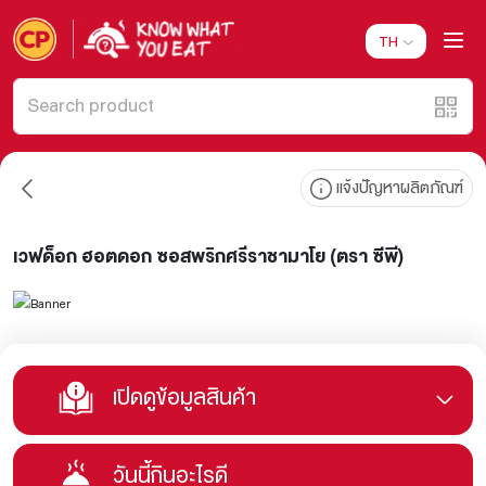
TH
แจ้งปัญหาผลิตภัณฑ์
เวฟด็อก ฮอตดอก ซอสพริกศรีราชามาโย (ตรา ซีพี)
เปิดดูข้อมูลสินค้า
วันนี้กินอะไรดี