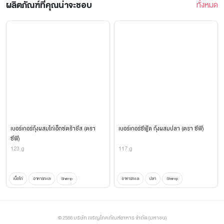
ผลิตภัณฑ์ที่คุณน่าจะชอบ
ทั้งหมด
เบอร์เกอร์กุ้งผสมไก่เอ็กซ์ตร้าชีส (ตรา
เบอร์เกอร์ซีฟู้ด กุ้งผสมปลา (ตรา ซีพี)
ซีพี)
123 g
117 g
เนื้อไก่
อาหารทะเล
Shrimp
อาหารทะเล
ปลา
Shrimp
© 2566 บริษัท เจริญโภคภัณฑ์อาหาร จำกัด (มหาชน)