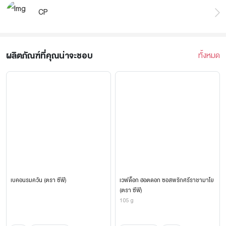
CP
ผลิตภัณฑ์ที่คุณน่าจะชอบ
ทั้งหมด
เบคอนรมควัน (ตรา ซีพี)
เวฟด็อก ฮอตดอก ซอสพริกศรีราชามาโย
(ตรา ซีพี)
105 g