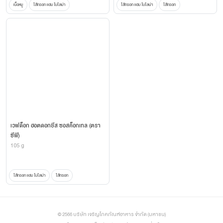
เนื้อหมู
ไส้กรอก แฮม โบโลน่า
ไส้กรอก แฮม โบโลน่า
ไส้กรอก
เวฟด็อก ฮอตดอกชีส ซอสค็อกเทล (ตรา
ซีพี)
105 g
ไส้กรอก แฮม โบโลน่า
ไส้กรอก
© 2566 บริษัท เจริญโภคภัณฑ์อาหาร จำกัด (มหาชน)