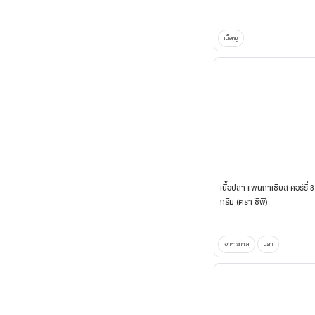
เนื้อหมู
เนื้อปลา แพนกาเซียส ดอร์รี่ 
กรัม (ตรา ซีพี)
อาหารทะเล
ปลา