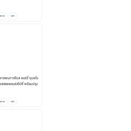
รทะเล
ปลา
ปลาแพนกาเซียส ดอร์รี่ ชุบแป้ง
รสฮอตแอนด์สไปซี่ พร้อมปรุง
ซีพี)
รทะเล
ปลา