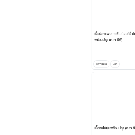
เนื้อปลาแพนกาเซียส ดอร์รี่ ผั
พร้อมปรุง (ตรา ซีพี)
อาหารทะเล
ปลา
เนื้ออกไก่นุ่มพร้อมปรุง (ตรา ซี