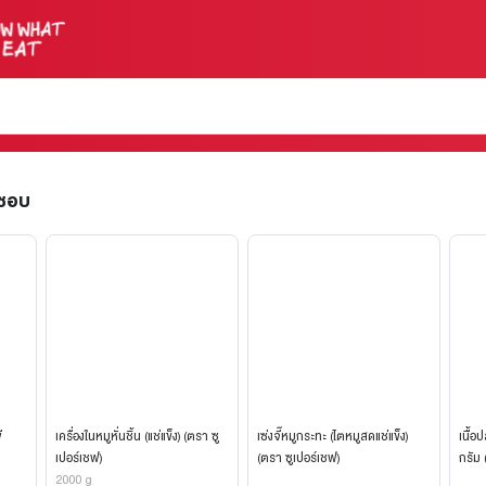
ะชอบ
ี
เครื่องในหมูหั่นชิ้น (แช่แข็ง) (ตรา ซู
เซ่งจี๊หมูกระทะ (ไตหมูสดแช่แข็ง)
เนื้อ
เปอร์เชฟ)
(ตรา ซูเปอร์เชฟ)
กรัม 
2000 g