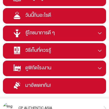
วันนี้กินอะไรดี
รู้โภชนาการดี ๆ
วิธีเก็บที่ควรรู้
ดูพิกัดโรงงาน
มาอัพเดทกัน!
CP AUTHENTIC ASIA