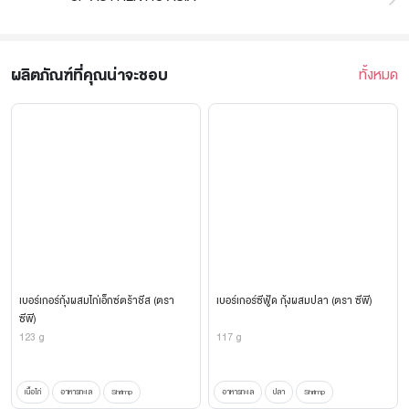
ผลิตภัณฑ์ที่คุณน่าจะชอบ
ทั้งหมด
เบอร์เกอร์กุ้งผสมไก่เอ็กซ์ตร้าชีส (ตรา
เบอร์เกอร์ซีฟู้ด กุ้งผสมปลา (ตรา ซีพี)
ซีพี)
123 g
117 g
เนื้อไก่
อาหารทะเล
Shrimp
อาหารทะเล
ปลา
Shrimp