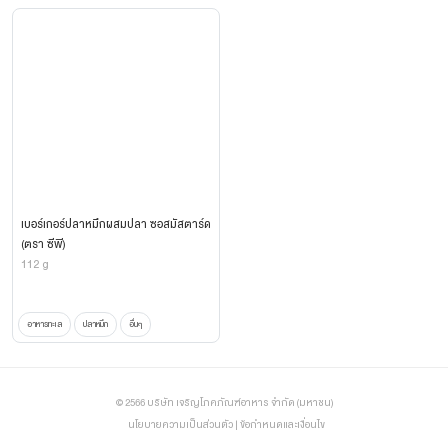
เบอร์เกอร์ปลาหมึกผสมปลา ซอสมัสตาร์ด
(ตรา ซีพี)
112 g
อาหารทะเล
ปลาหมึก
อื่นๆ
© 2566 บริษัท เจริญโภคภัณฑ์อาหาร จำกัด (มหาชน)
นโยบายความเป็นส่วนตัว
|
ข้อกำหนดและเงื่อนไข