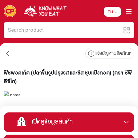
TH
แจ้งปัญหาผลิตภัณฑ์
ฟิชพอคเก็ต (ปลาขึ้นรูปปรุงรส และชีส ชุบแป้งทอด) (ตรา ซีพี
อีซี่โก)
เปิดดูข้อมูลสินค้า