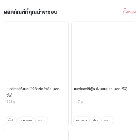
ผลิตภัณฑ์ที่คุณน่าจะชอบ
ทั้งหมด
เบอร์เกอร์กุ้งผสมไก่เอ็กซ์ตร้าชีส (ตรา
เบอร์เกอร์ซีฟู้ด กุ้งผสมปลา (ตรา ซีพี)
ซีพี)
123 g
117 g
เนื้อไก่
อาหารทะเล
Shrimp
อาหารทะเล
ปลา
Shrimp