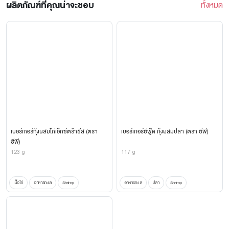
ผลิตภัณฑ์ที่คุณน่าจะชอบ
ทั้งหมด
เบอร์เกอร์กุ้งผสมไก่เอ็กซ์ตร้าชีส (ตรา
เบอร์เกอร์ซีฟู้ด กุ้งผสมปลา (ตรา ซีพี)
ซีพี)
123 g
117 g
เนื้อไก่
อาหารทะเล
Shrimp
อาหารทะเล
ปลา
Shrimp