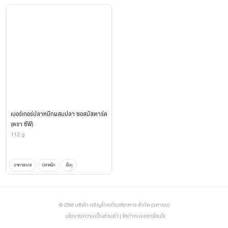
เบอร์เกอร์ปลาหมึกผสมปลา ซอสมัสตาร์ด
(ตรา ซีพี)
112 g
อาหารทะเล
ปลาหมึก
อื่นๆ
© 2566 บริษัท เจริญโภคภัณฑ์อาหาร จำกัด (มหาชน)
นโยบายความเป็นส่วนตัว
|
ข้อกำหนดและเงื่อนไข