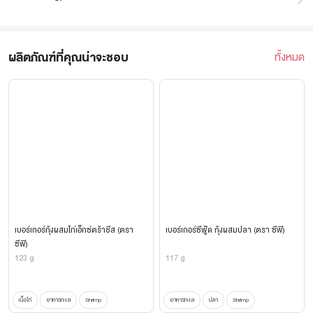
ผลิตภัณฑ์ที่คุณน่าจะชอบ
ทั้งหมด
เบอร์เกอร์กุ้งผสมไก่เอ็กซ์ตร้าชีส (ตรา
เบอร์เกอร์ซีฟู้ด กุ้งผสมปลา (ตรา ซีพี)
ซีพี)
123 g
117 g
เนื้อไก่
อาหารทะเล
Shrimp
อาหารทะเล
ปลา
Shrimp