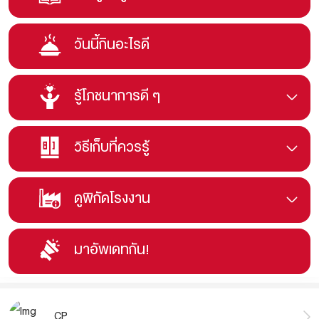
วันนี้กินอะไรดี
รู้โภชนาการดี ๆ
วิธีเก็บที่ควรรู้
ดูพิกัดโรงงาน
มาอัพเดทกัน!
CP