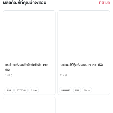
ผลิตภัณฑ์ที่คุณน่าจะชอบ
ทั้งหมด
เบอร์เกอร์กุ้งผสมไก่เอ็กซ์ตร้าชีส (ตรา
เบอร์เกอร์ซีฟู้ด กุ้งผสมปลา (ตรา ซีพี)
ซีพี)
123 g
117 g
เนื้อไก่
อาหารทะเล
Shrimp
อาหารทะเล
ปลา
Shrimp