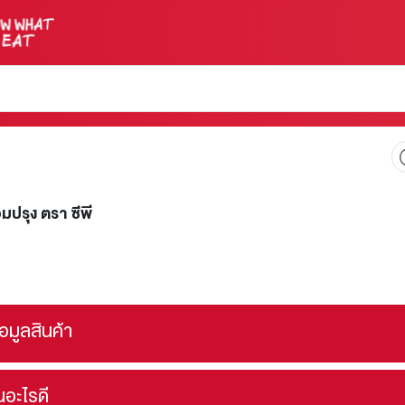
มปรุง ตรา ซีพี
้อมูลสินค้า
ินอะไรดี