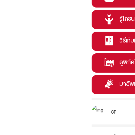
รู้โภช
วิธีเก็บ
ดูพิกั
มาอัพ
CP