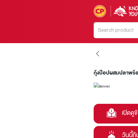
กุ้งป๊อปผสมปลาพร้อ
เปิดดูข
วันนี้ก