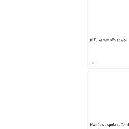
ไข่เค็ม ตราซีพี แพ็ก 10 ฟอง
ไข่
ไข่พะโล้ยางมะตูมปอกเปลือก (ไข่