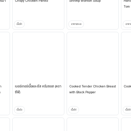
อร์มา
Crispy Chicken Panko
Shrimp Wonton Soup
Hand
Tom 
Veg
เนื้อไก่
อาหารทะเล
อาหา
n
เบอร์เกอร์เนื้อและชีส ครีมซอส (ตรา
Cooked Tender Chicken Breast
Cook
s
ซีพี)
with Black Pepper
เนื้อวัว
เนื้อไก่
เนื้อไก่