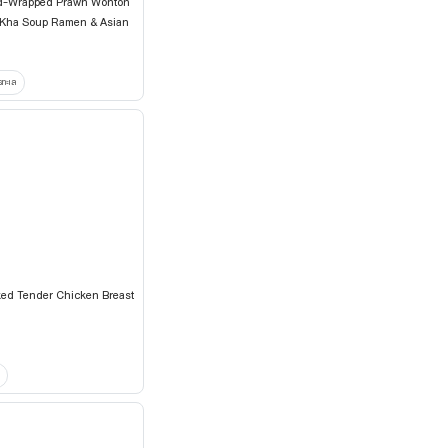
-Wrapped Prawn Wonton
Kha Soup Ramen & Asian
รทะเล
ed Tender Chicken Breast