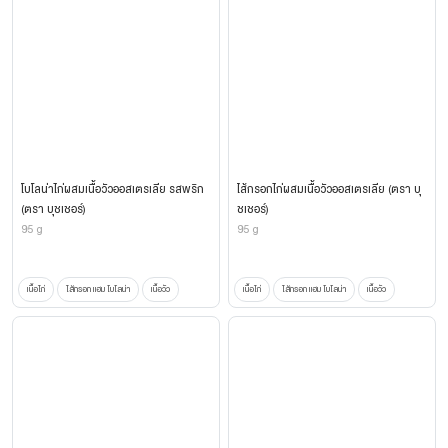
โบโลน่าไก่ผสมเนื้อวัวออสเตรเลีย รสพริก
ไส้กรอกไก่ผสมเนื้อวัวออสเตรเลีย (ตรา บุ
(ตรา บุชเชอร์)
ชเชอร์)
95 g
95 g
เนื้อไก่
ไส้กรอก แฮม โบโลน่า
เนื้อวัว
เนื้อไก่
ไส้กรอก แฮม โบโลน่า
เนื้อวัว